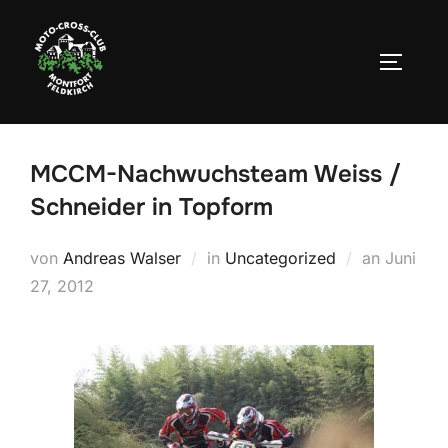
Zum
Inhalt
SEITEN
springen
MCCM-Nachwuchsteam Weiss /
Schneider in Topform
Veröffen
von
Andreas Walser
in
Uncategorized
an
Juni
am
27, 2012