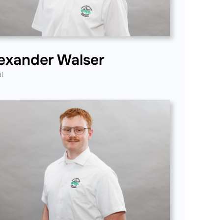
exander Walser
at