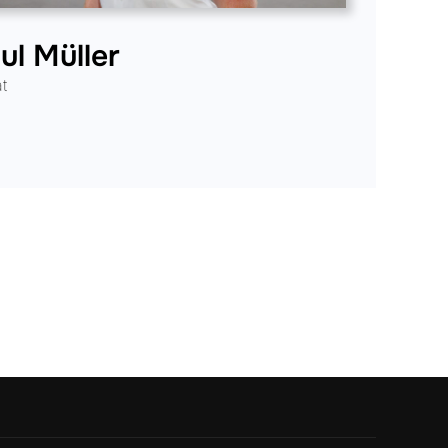
ul Müller
at