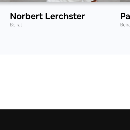
Norbert Lerchster
Pa
Beirat
Beir